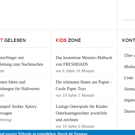
ST
GELESEN
KIDS
ZONE
KONT
Über 
ierflieger mit
Das kostenlose Monster-Malbuch
nleitung zum Nachmachen
von FRESHDADS
Media
in
vor
6 Jahre 10 Monate
Links
esten Ideen und
Die schönsten Hasen aus Papier -
eidungen für Halloween
Coole Paper Toys
Sitem
in
vor
10 Jahre 5 Monate
Impre
nspiel Stokke Xplory
Lustige Osterspiele für Kinder:
Daten
rwagen
Osterhasengesichter erwürfeln
beitrag
und zeichnen
vor
10 Jahre 6 Monate
auf unserer Webseite zu ermöglichen. Durch die Nutzung