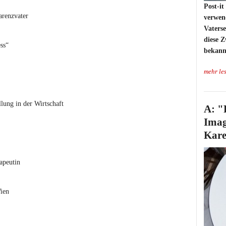
Post-it
arenzvater
verwend
Vaters
diese Z
ss“
bekann
mehr le
llung in der Wirtschaft
A: "
Imag
Kare
apeutin
ien