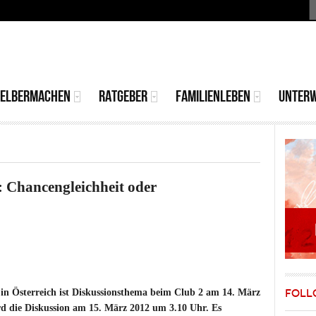
S
MAIN
MENU
SELBERMACHEN
RATGEBER
FAMILIENLEBEN
UNTER
: Chancengleichheit oder
in Österreich ist Diskussionsthema beim Club 2 am 14. März
FOLL
d die Diskussion am 15. März 2012 um 3.10 Uhr. Es