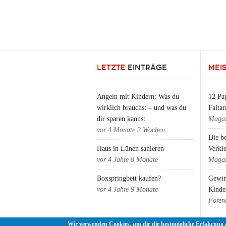
LETZTE
EINTRÄGE
MEI
Angeln mit Kindern: Was du
12 Pap
wirklich brauchst – und was du
Falta
dir sparen kannst
Magaz
vor
4 Monate 2 Wochen
Die b
Haus in Lünen sanieren
Verkl
vor
4 Jahre 8 Monate
Magaz
Boxspringbett kaufen?
Gewin
vor
4 Jahre 9 Monate
Kinde
Foren
Wir verwenden Cookies, um dir die bestmögliche Erfahrung 