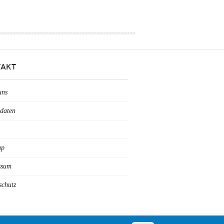
AKT
uns
daten
ap
ssum
schutz