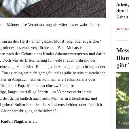
Arbeit
eben e
Gehalt
damit Männer ihre Verantwortung als Väter besser wahrnehmen
mehr le
 ran an den Herd - einen ganzen Monat lang, oder sogar drei?
 mindestens eines verpflichtenden Papa-Monats ist neu
Mess
lien nach der Geburt eines Kindes daheim unterstützen und dafür
Illum
n. Doch was als Erleichterung für viele Frauen während des
gibt
eine enge Vater-Kind-Bindung von Anfang an gedacht ist, ist der
Finanzierung sei nicht geregelt und es gäbe bereits ausreichende
Väter in Anspruch nehmen könnten, wie Teilzeitkarenz oder
flichtender Papa-Monat also eine zweifelhafte
ge, längst überfällige Schritt, um Väter verstärkt in die
rden damit endlich auch mehr Männer in Elternkarenz und
 gehen? Sollen Familien das selbst entscheiden, oder lässt sich
e Gleichberechtigung herbeiführen?
Rudolf Nagiller u.a.: