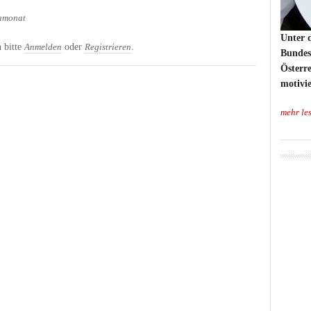
amonat
Unter 
 bitte
oder
.
Anmelden
Registrieren
Bundes
Österre
motivie
mehr le