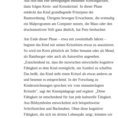
Aus Hin-und Her-Bewegungen entstehen Schwingkritzel,
dann folgen Kreis- und Kreuzkritzel. In dieser Phase
entdeckt das Kind grundlegende Prinzipien der
Raumordnung. Übrigens bewegen Erwachsene, die erstmalig
ein Malprogramm am Computer nutzen, die Maus oder den
drucksensitiven Stift ganz ähnlich, hat Peez beobachtet.
Am Ende dieser Phase – etwa mit zweieinhalb Jahren –
beginnt das Kind mit seinen Kritzeleien etwas zu assoziieren.
So wird ein Kreis plötzlich als Teller benannt oder als Mond,
als Hamburger oder auch als Autoreifen angesehen.
„Entscheidend ist, dass die inzwischen entwickelte kognitive
Fähigkeit es dem Kind ermöglicht, ein Symbol zu schaffen.
Das heißt, das Kind sieht einen Kritzel als etwas anderes an
und benennt es entsprechend. In der Forschung zu
Kinderzeichnungen sprechen wir vom sinnunterlegten
Kritzeln“, sagt der Kunstpädagoge und ergänzt: „Diese
Fähigkeit ist entscheidend für fast jede kulturelle Tätigkeit.
Aus Bildsymbolen entwickelten sich beispielsweise
Schriftzeichen und Buchstaben. Ohne diese kognitive
Fähigkeit, die sich im dritten Lebensjahr zeigt, könnten wir