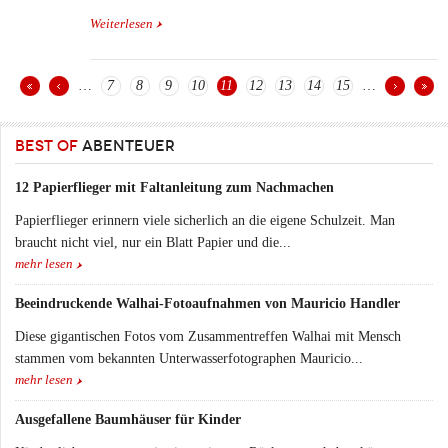
Weiterlesen
über Windeln wechseln für echte Männer
…
7
8
9
10
11
12
13
14
15
…
Seiten
BEST OF
ABENTEUER
12 Papierflieger mit Faltanleitung zum Nachmachen
Papierflieger erinnern viele sicherlich an die eigene Schulzeit. Man
braucht nicht viel, nur ein Blatt Papier und die...
mehr lesen
Beeindruckende Walhai-Fotoaufnahmen von Mauricio Handler
Diese gigantischen Fotos vom Zusammentreffen Walhai mit Mensch
stammen vom bekannten Unterwasserfotographen Mauricio...
mehr lesen
Ausgefallene Baumhäuser für Kinder