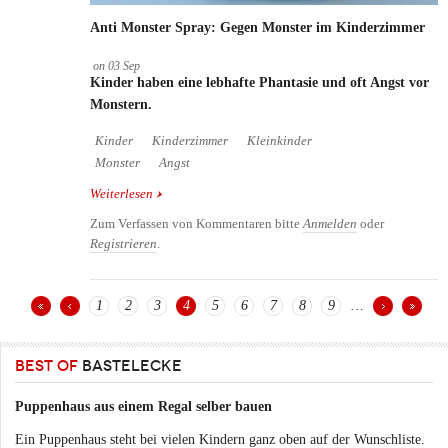
Anti Monster Spray: Gegen Monster im Kinderzimmer
on
03
Sep
Kinder haben eine lebhafte Phantasie und oft Angst vor
Monstern.
Kinder
Kinderzimmer
Kleinkinder
Monster
Angst
Weiterlesen
über Anti Monster Spray: Gegen Monster im
Kinderzimmer
Zum Verfassen von Kommentaren bitte
Anmelden
oder
Registrieren
.
1
2
3
4
5
6
7
8
9
…
Seiten
BEST OF
BASTELECKE
Puppenhaus aus einem Regal selber bauen
Ein Puppenhaus steht bei vielen Kindern ganz oben auf der Wunschliste.