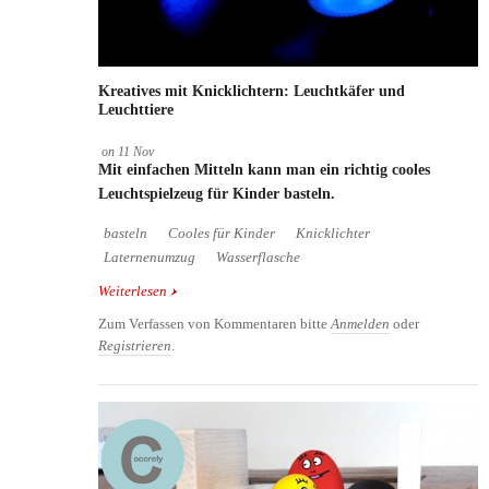
Kreatives mit Knicklichtern: Leuchtkäfer und
Leuchttiere
on
11
Nov
Mit einfachen Mitteln kann man ein richtig cooles
Leuchtspielzeug für Kinder basteln.
basteln
Cooles für Kinder
Knicklichter
Laternenumzug
Wasserflasche
Weiterlesen
über Kreatives mit Knicklichtern: Leuchtkäfer und
Leuchttiere
Zum Verfassen von Kommentaren bitte
Anmelden
oder
Registrieren
.