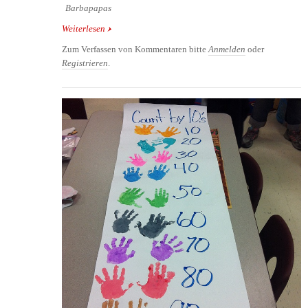
Barbapapas
Weiterlesen
über Bemalte Steine: Barbapapa Familie
Zum Verfassen von Kommentaren bitte
Anmelden
oder
Registrieren
.