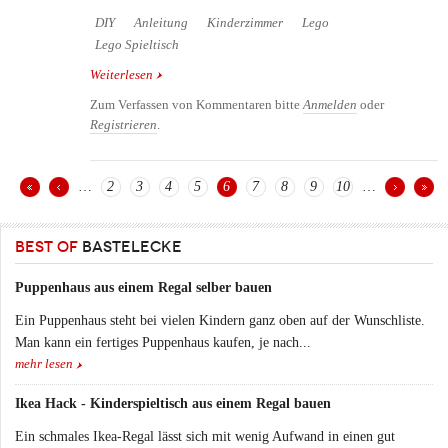
DIY
Anleitung
Kinderzimmer
Lego
Lego Spieltisch
Weiterlesen
über Lego Spielkästchen für Spaß und Ordnung im
Kinderzimmer
Zum Verfassen von Kommentaren bitte
Anmelden
oder
Registrieren
.
…
2
3
4
5
6
7
8
9
10
…
Seiten
BEST OF
BASTELECKE
Puppenhaus aus einem Regal selber bauen
Ein Puppenhaus steht bei vielen Kindern ganz oben auf der Wunschliste.
Man kann ein fertiges Puppenhaus kaufen, je nach...
mehr lesen
Ikea Hack - Kinderspieltisch aus einem Regal bauen
Ein schmales Ikea-Regal lässt sich mit wenig Aufwand in einen gut