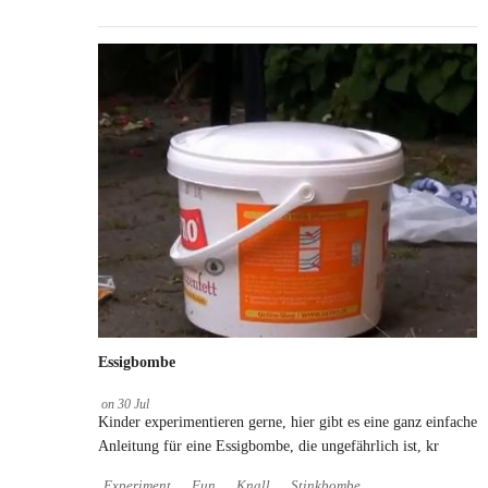
Blitzschlag entfernt ist
Essigbombe
on
30
Jul
Kinder experimentieren gerne, hier gibt es eine ganz einfache
Anleitung für eine Essigbombe, die ungefährlich ist, kr
Experiment
Fun
Knall
Stinkbombe