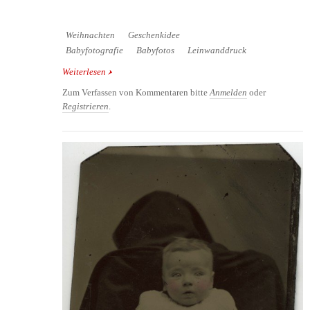
Weihnachten
Geschenkidee
Babyfotografie
Babyfotos
Leinwanddruck
Weiterlesen
über Babyfotos - Erinnerung an die Babyzeit
Zum Verfassen von Kommentaren bitte
Anmelden
oder
Registrieren
.