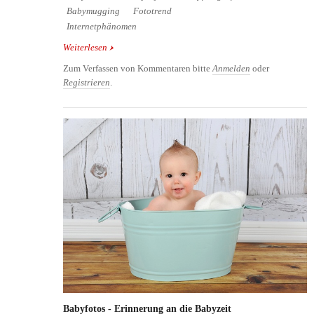
Babymugging
Fototrend
Internetphänomen
Weiterlesen
über Baby Mugging - eine witzige Idee wird zum
Fototrend im Web
Zum Verfassen von Kommentaren bitte
Anmelden
oder
Registrieren
.
Babyfotos - Erinnerung an die Babyzeit