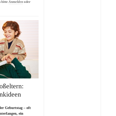
 bitte
Anmelden
oder
oßeltern:
nkideen
er Geburtstag – oft
Unterfangen, ein