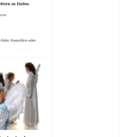
eltern
zu finden.
tern
oßeltern: Tipps und
 bitte
Anmelden
oder