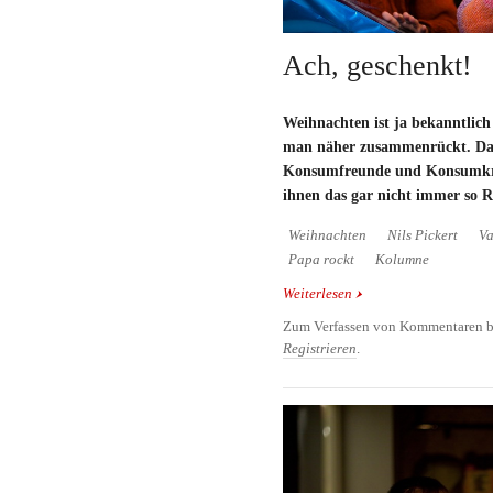
Ach, geschenkt!
Weihnachten ist ja bekanntlich
man näher zusammenrückt. Das
Konsumfreunde und Konsumkri
ihnen das gar nicht immer so Re
Weihnachten
Nils Pickert
Va
Papa rockt
Kolumne
Weiterlesen
über Ach, geschenkt!
Zum Verfassen von Kommentaren b
Registrieren
.