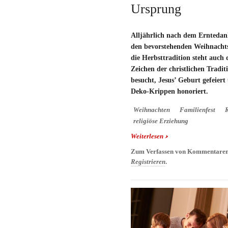
Ursprung
Alljährlich nach dem Erntedan
den bevorstehenden Weihnachts
die Herbsttradition steht auch
Zeichen der christlichen Tradit
besucht, Jesus’ Geburt gefeiert 
Deko-Krippen honoriert.
Weihnachten
Familienfest
R
religiöse Erziehung
Weiterlesen
über Warum feiern wi
und Ursprung
Zum Verfassen von Kommentaren
Registrieren
.