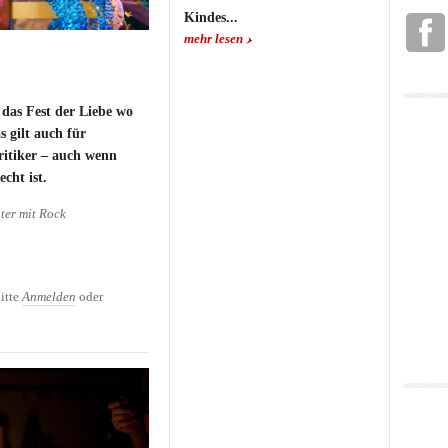
Kindes...
mehr lesen
 das Fest der Liebe wo
 gilt auch für
tiker – auch wenn
cht ist.
ter mit Rock
itte
Anmelden
oder