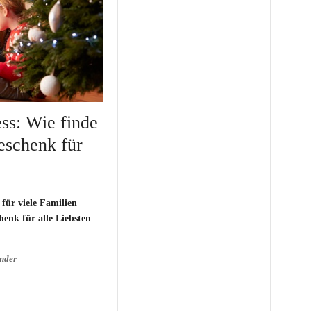
ss: Wie finde
Geschenk für
für viele Familien
chenk
für alle Liebsten
inder
ss: Wie finde ich das
 mein Kind?