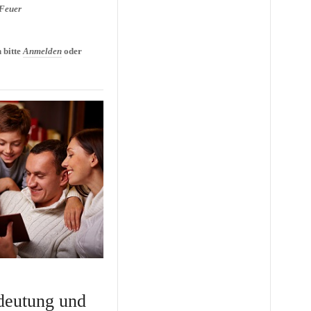
 Feuer
chtige Umgang mit Feuer -
idung
 bitte
Anmelden
oder
deutung und