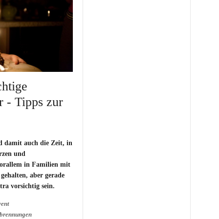
chtige
 - Tipps zur
d damit auch die Zeit, in
rzen und
orallem in Familien mit
gehalten, aber gerade
a vorsichtig sein.
ent
brennungen