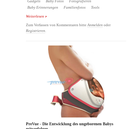
Gadgets
Baby Fotos
Fotografieren
Baby Erinnerungen
Familienfotos
Tools
Weiterlesen
über Fotografieren üben mit dem Spiegelreflex
Kamera Simulator
Zum Verfassen von Kommentaren bitte
Anmelden
oder
Registrieren
.
PreVue - Die Entwicklung des ungeborenen Babys
mitverfolgen