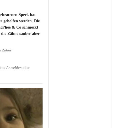
ebratenen Speck hat
 geholfen werden. Die
McPhee & Co schmeckt
 die Zähne sauber aber
e Zähne
 Mit Speck die Zähne
itte
Anmelden
oder