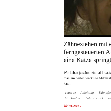
Zähneziehen mit 
ferngesteuerten A
eine Katze spring
Wir haben ja schon einmal kreati
man am besten wacklige Milchzäh
kann.
youtube
Anleitung
Zahnpfle
Milchzähne
Zahnwechsel
Zä
Weiterlesen
über Zähneziehen mit e
das über eine Katze spr