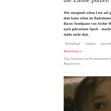
Wer morgends schon Lust auf g
dem kann schon im Badezimmer
Bacon Toothpaste von Archie 
nach gebratenen Speck - macht
dafür nicht dick.
Zahnpflege
Gadgets
gesund
Weiterlesen
über Bacon Toothpaste:
putzen
Zum Verfassen von Kommentaren b
Registrieren
.