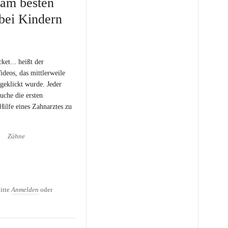
 am besten
bei Kindern
ket... heißt der
ideos, das mittlerweile
geklickt wurde. Jeder
uche die ersten
ilfe eines Zahnarztes zu
Zähne
tooth with a rocket - Wie
lchzähne bei Kindern
itte
Anmelden
oder