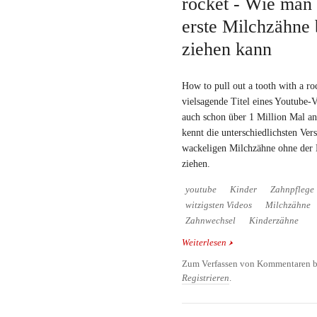
rocket - Wie man
erste Milchzähne 
ziehen kann
How to pull out a tooth with a roc
vielsagende Titel eines Youtube-V
auch schon über 1 Million Mal an
kennt die unterschiedlichsten Vers
wackeligen Milchzähne ohne der H
ziehen.
youtube
Kinder
Zahnpflege
witzigsten Videos
Milchzähne
Zahnwechsel
Kinderzähne
Weiterlesen
über How to pull out a 
man am besten erste Mi
Zum Verfassen von Kommentaren b
ziehen kann
Registrieren
.