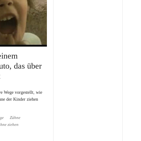
einem
uto, das über
t
ve Wege vorgestellt, wie
ne der Kinder ziehen
ge
Zähne
hne ziehen
inem ferngesteuerten Auto,
ingt