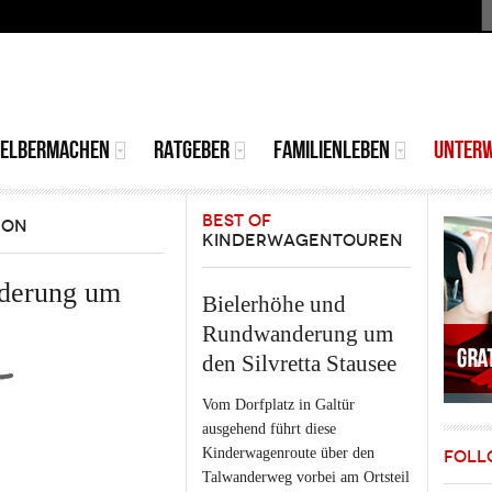
S
MAIN
MENU
SELBERMACHEN
RATGEBER
FAMILIENLEBEN
UNTER
BEST OF
ION
KINDERWAGENTOUREN
derung um
Bielerhöhe und
Rundwanderung um
den Silvretta Stausee
Vom Dorfplatz in Galtür
ausgehend führt diese
Kinderwagenroute über den
FOLL
Talwanderweg vorbei am Ortsteil