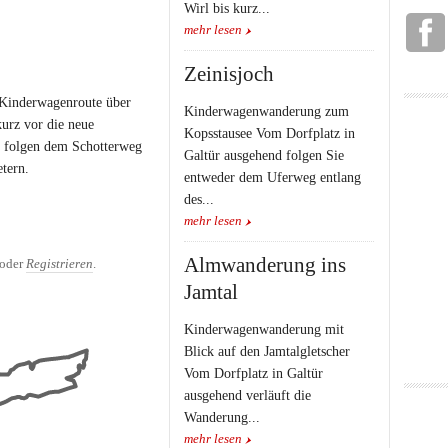
Wirl bis kurz...
mehr lesen
Zeinisjoch
 Kinderwagenroute über
Kinderwagenwanderung zum
urz vor die neue
Kopsstausee Vom Dorfplatz in
d folgen dem Schotterweg
Galtür ausgehend folgen Sie
etern.
entweder dem Uferweg entlang
des...
mehr lesen
m den Silvretta Stausee
Almwanderung ins
oder
Registrieren
.
Jamtal
Kinderwagenwanderung mit
Blick auf den Jamtalgletscher
Vom Dorfplatz in Galtür
ausgehend verläuft die
Wanderung...
mehr lesen