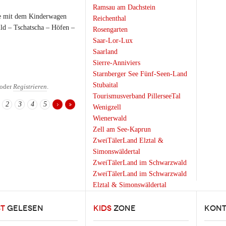
Ramsau am Dachstein
e mit dem Kinderwagen
Reichenthal
ild – Tschatscha – Höfen –
Rosengarten
Saar-Lor-Lux
Saarland
Sierre-Anniviers
Starnberger See Fünf-Seen-Land
Stubaital
oder
Registrieren
.
Tourismusverband PillerseeTal
2
3
4
5
Wenigzell
Wienerwald
Zell am See-Kaprun
ZweiTälerLand Elztal &
Simonswäldertal
ZweiTälerLand im Schwarzwald
ZweiTälerLand im Schwarzwald
Elztal & Simonswäldertal
ST
GELESEN
KIDS
ZONE
KONT