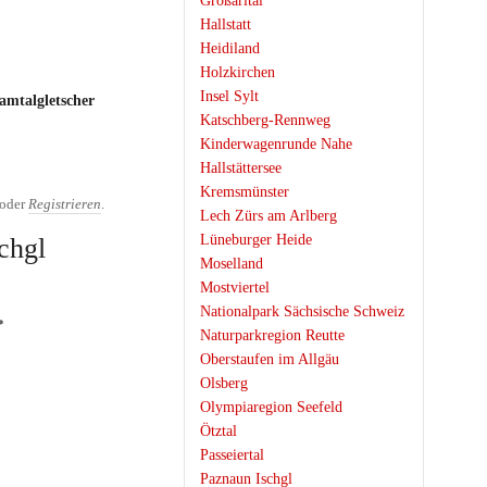
Großarltal
Hallstatt
Heidiland
Holzkirchen
Insel Sylt
amtalgletscher
Katschberg-Rennweg
Kinderwagenrunde Nahe
Hallstättersee
Kremsmünster
oder
Registrieren
.
Lech Zürs am Arlberg
Lüneburger Heide
chgl
Moselland
Mostviertel
Nationalpark Sächsische Schweiz
Naturparkregion Reutte
Oberstaufen im Allgäu
Olsberg
Olympiaregion Seefeld
Ötztal
Passeiertal
Paznaun Ischgl