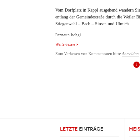
Vom Dorfplatz in Kappl ausgehend wandern Si
entlang der Gemeindestraße durch die Weiler B
Stiegenwahl – Bach – Sinsen und Ulmich.
Paznaun Ischgl
Weiterlesen
über Talwanderweg Kappl - Ischgl
Zum Verfassen von Kommentaren bitte
Anmelden
1
Seiten
LETZTE
EINTRÄGE
MEI