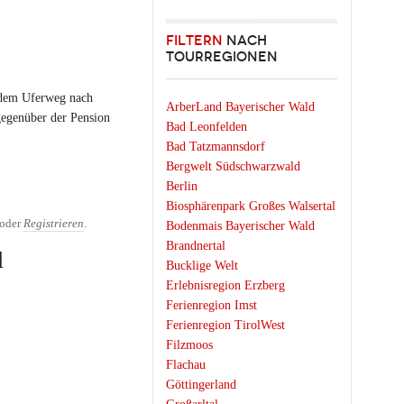
FILTERN
NACH
TOURREGIONEN
 dem Uferweg nach
ArberLand Bayerischer Wald
gegenüber der Pension
Bad Leonfelden
Bad Tatzmannsdorf
Bergwelt Südschwarzwald
Berlin
Biosphärenpark Großes Walsertal
oder
Registrieren
.
Bodenmais Bayerischer Wald
Brandnertal
l
Bucklige Welt
Erlebnisregion Erzberg
Ferienregion Imst
Ferienregion TirolWest
Filzmoos
Flachau
Göttingerland