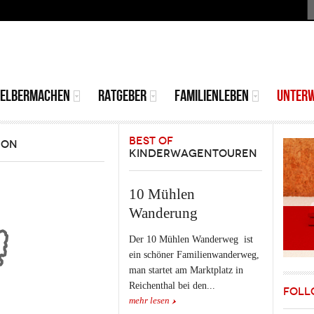
S
MAIN
MENU
SELBERMACHEN
RATGEBER
FAMILIENLEBEN
UNTER
BEST OF
ION
KINDERWAGENTOUREN
10 Mühlen
Wanderung
Der 10 Mühlen Wanderweg ist
ein schöner Familienwanderweg,
man startet am Marktplatz in
Reichenthal bei den...
FOLL
mehr lesen