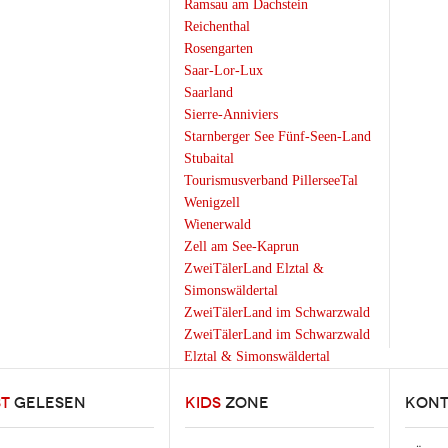
Ramsau am Dachstein
Reichenthal
Rosengarten
Saar-Lor-Lux
Saarland
Sierre-Anniviers
Starnberger See Fünf-Seen-Land
Stubaital
Tourismusverband PillerseeTal
Wenigzell
Wienerwald
Zell am See-Kaprun
ZweiTälerLand Elztal &
Simonswäldertal
ZweiTälerLand im Schwarzwald
ZweiTälerLand im Schwarzwald
Elztal & Simonswäldertal
ST
GELESEN
KIDS
ZONE
KONT