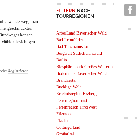
FILTERN
NACH
TOURREGIONEN
milienwanderweg, man
blumengeschmückten
ArberLand Bayerischer Wald
n Rundweges können
Bad Leonfelden
 Mühlen besichtigen.
Bad Tatzmannsdorf
Bergwelt Südschwarzwald
Berlin
Biosphärenpark Großes Walsertal
oder
Registrieren
.
Bodenmais Bayerischer Wald
Brandnertal
Bucklige Welt
Erlebnisregion Erzberg
Ferienregion Imst
Ferienregion TirolWest
Filzmoos
Flachau
Göttingerland
Großarltal