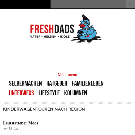
Direkt zum Inhalt
Suche
Suchformular
MAIN
MENU
Main menu
SELBERMACHEN
RATGEBER
FAMILIENLEBEN
UNTERWEGS
LIFESTYLE
KOLUMNEN
KINDERWAGENTOUREN NACH REGION
Leutstettener Moos
on
12
Jun