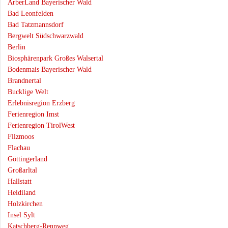
ArberLand Bayerischer Wald
Bad Leonfelden
Bad Tatzmannsdorf
Bergwelt Südschwarzwald
Berlin
Biosphärenpark Großes Walsertal
Bodenmais Bayerischer Wald
Brandnertal
Bucklige Welt
Erlebnisregion Erzberg
Ferienregion Imst
Ferienregion TirolWest
Filzmoos
Flachau
Göttingerland
Großarltal
Hallstatt
Heidiland
Holzkirchen
Insel Sylt
Katschberg-Rennweg