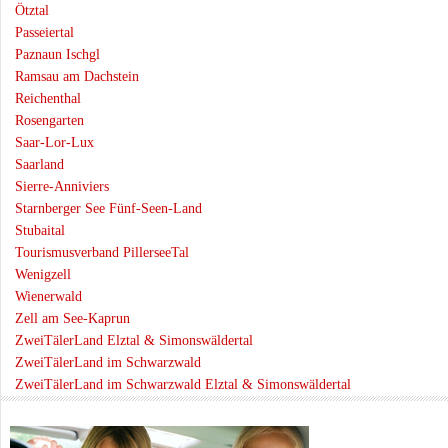
Ötztal
Passeiertal
Paznaun Ischgl
Ramsau am Dachstein
Reichenthal
Rosengarten
Saar-Lor-Lux
Saarland
Sierre-Anniviers
Starnberger See Fünf-Seen-Land
Stubaital
Tourismusverband PillerseeTal
Wenigzell
Wienerwald
Zell am See-Kaprun
ZweiTälerLand Elztal & Simonswäldertal
ZweiTälerLand im Schwarzwald
ZweiTälerLand im Schwarzwald Elztal & Simonswäldertal