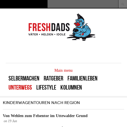
Direkt zum Inhalt
Suche
Suchformular
MAIN
MENU
Main menu
SELBERMACHEN
RATGEBER
FAMILIENLEBEN
UNTERWEGS
LIFESTYLE
KOLUMNEN
KINDERWAGENTOUREN NACH REGION
Von Wehlen zum Felsentor im Uttewalder Grund
on
19
Jun