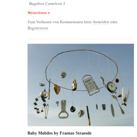
Bugaboo Cameleon 3
Weiterlesen
über Bugaboo Kinderwagen - Special Edition My
first Car by Victor & Rolf
Zum Verfassen von Kommentaren bitte
Anmelden
oder
Registrieren
.
Baby Mobiles by Fraenze Straessle