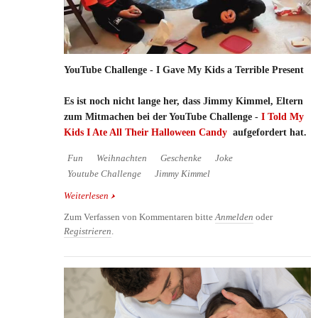
YouTube Challenge - I Gave My Kids a Terrible Present
Es ist noch nicht lange her, dass Jimmy Kimmel, Eltern
zum Mitmachen bei der YouTube Challenge -
I Told My
Kids I Ate All Their Halloween Candy
aufgefordert hat.
Fun
Weihnachten
Geschenke
Joke
Youtube Challenge
Jimmy Kimmel
Weiterlesen
über YouTube Challenge - I Gave My Kids a Terrible
Present
Zum Verfassen von Kommentaren bitte
Anmelden
oder
Registrieren
.