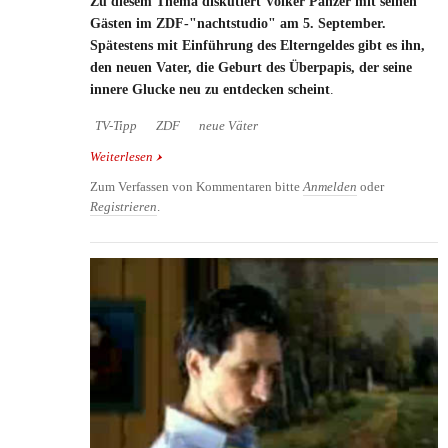
Zu diesem Thema diskutiert Volker Panzer mit seinen
Gästen im ZDF-"nachtstudio" am 5. September.
S
pätestens mit Einführung des Elterngeldes gibt es ihn,
den neuen Vater, die Geburt des Überpapis, der seine
innere Glucke neu zu entdecken scheint
.
TV-Tipp
ZDF
neue Väter
Weiterlesen
über TV-Tipp: Die neuen Väter - Sind Männer die
besseren Mütter?
Zum Verfassen von Kommentaren bitte
Anmelden
oder
Registrieren
.