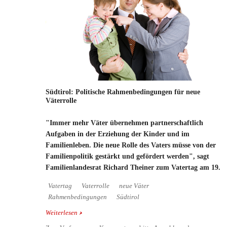
Südtirol: Politische Rahmenbedingungen für neue
Väterrolle
"Immer mehr Väter übernehmen partnerschaftlich
Aufgaben in der Erziehung der Kinder und im
Familienleben. Die neue Rolle des Vaters müsse von der
Familienpolitik gestärkt und gefördert werden", sagt
Familienlandesrat Richard Theiner zum Vatertag am 19.
Vatertag
Vaterrolle
neue Väter
Rahmenbedingungen
Südtirol
Weiterlesen
über Südtirol: Politische Rahmenbedingungen für
neue Väterrolle