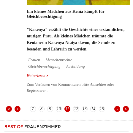
Ein kleines Mädchen aus Kenia kämpft für
Gleichberechtigung
"Kakenya" erzählt die Geschichte einer erstaunlichen,
mutigen Frau. Als kleines Mädchen träumte die
Kenianerin Kakenya Ntaiya davon, die Schule zu
beenden und Lehrerin zu werden.
Frauen
Menschenrechte
Gleichberechtigung
Ausbildung
Weiterlesen
über Ein kleines Mädchen aus Kenia kämpft für
Gleichberechtigung
Zum Verfassen von Kommentaren bitte
Anmelden
oder
Registrieren
.
…
7
8
9
10
11
12
13
14
15
…
Seiten
BEST OF
FRAUENZIMMER