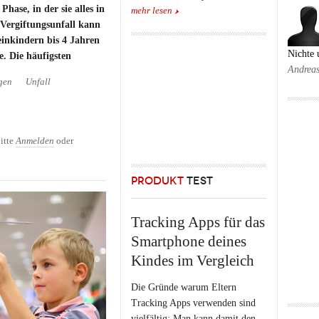
hase, in der sie alles in
mehr lesen
Vergiftungsunfall kann
leinkindern bis 4 Jahren
Nichte
e. Die häufigsten
Andrea
gen
Unfall
die zweithäufigste
nkindern
itte
Anmelden
oder
PRODUKT
TEST
Tracking Apps für das
Smartphone deines
Kindes im Vergleich
Die Gründe warum Eltern
Tracking Apps verwenden sind
vielfältig: Man kann damit den