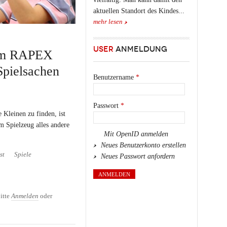
aktuellen Standort des Kindes...
mehr lesen
USER
ANMELDUNG
tem RAPEX
 Spielsachen
Benutzername
*
Passwort
*
 Kleinen zu finden, ist
m Spielzeug alles andere
Mit OpenID anmelden
Neues Benutzerkonto erstellen
st
Spiele
Neues Passwort anfordern
ellwarnsystem RAPEX listet
n auf
itte
Anmelden
oder