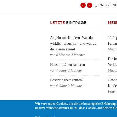
16
17
18
…
Seiten
LETZTE
EINTRÄGE
MEI
Angeln mit Kindern: Was du
12 Pap
wirklich brauchst – und was du
Falta
dir sparen kannst
Magaz
vor
4 Monate 2 Wochen
Die b
Haus in Lünen sanieren
Verkl
vor
4 Jahre 8 Monate
Magaz
Boxspringbett kaufen?
Gewin
vor
4 Jahre 9 Monate
Kinde
Foren
Wir verwenden Cookies, um dir die bestmögliche Erfahrung 
unserer Webseite stimmst du zu, dass Cookies auf deinem Ge
FRESH DADS Väter - Helden - Idole