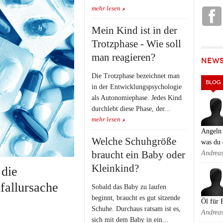
mehr lesen
Mein Kind ist in der
Trotzphase - Wie soll
man reagieren?
NEW
Die Trotzphase bezeichnet man
BLOG
in der Entwicklungspsychologie
als Autonomiephase. Jedes Kind
durchlebt diese Phase, der...
mehr lesen
Angeln 
Welche Schuhgröße
was du 
braucht ein Baby oder
Andrea
Kleinkind?
 die
fallursache
Sobald das Baby zu laufen
beginnt, braucht es gut sitzende
Öl für 
Schuhe. Durchaus ratsam ist es,
Andrea
sich mit dem Baby in ein...