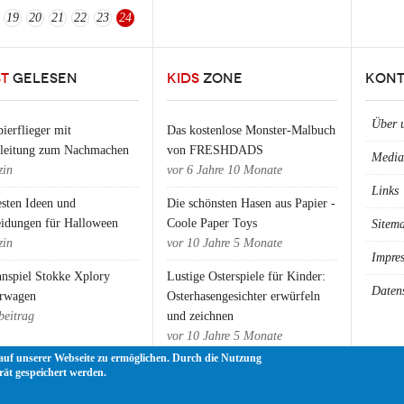
19
20
21
22
23
24
ST
GELESEN
KIDS
ZONE
KONT
Über 
ierflieger mit
Das kostenlose Monster-Malbuch
nleitung zum Nachmachen
von FRESHDADS
Media
in
vor
6 Jahre 10 Monate
Links
esten Ideen und
Die schönsten Hasen aus Papier -
eidungen für Halloween
Coole Paper Toys
Sitem
in
vor
10 Jahre 5 Monate
Impre
nspiel Stokke Xplory
Lustige Osterspiele für Kinder:
Daten
rwagen
Osterhasengesichter erwürfeln
beitrag
und zeichnen
vor
10 Jahre 5 Monate
auf unserer Webseite zu ermöglichen. Durch die Nutzung
rät gespeichert werden.