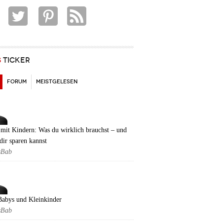
S
TICKER
(AKTIVER REITER)
FORUM
MEISTGELESEN
mit Kindern: Was du wirklich brauchst – und
dir sparen kannst
sBab
Babys und Kleinkinder
sBab