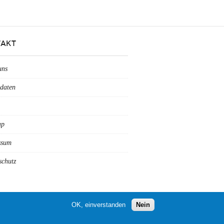
AKT
uns
daten
ap
ssum
schutz
OK, einverstanden
Nein