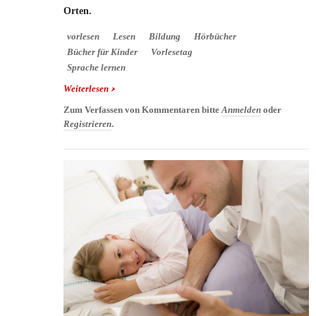
Orten.
vorlesen
Lesen
Bildung
Hörbücher
Bücher für Kinder
Vorlesetag
Sprache lernen
Weiterlesen
über Bundesweiter Vorlesetag - Guter Grund für
Mama und Papa sich wieder mal als Vorleser zu
Zum Verfassen von Kommentaren bitte
Anmelden
oder
üben
Registrieren
.