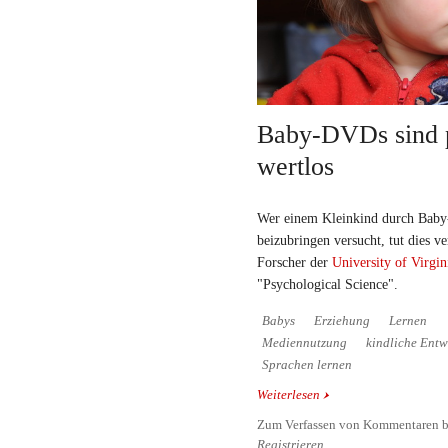
Baby-DVDs sind 
wertlos
Wer einem Kleinkind durch Baby
beizubringen versucht, tut dies v
Forscher der
University of Virgin
"Psychological Science".
Babys
Erziehung
Lernen
Mediennutzung
kindliche Entw
Sprachen lernen
Weiterlesen
über Baby-DVDs sind p
Zum Verfassen von Kommentaren b
Registrieren
.