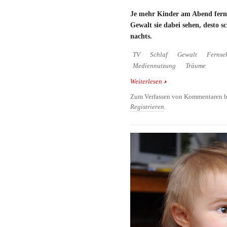
Je mehr Kinder am Abend fern
Gewalt sie dabei sehen, desto sc
nachts.
TV
Schlaf
Gewalt
Fernse
Mediennutzung
Träume
Weiterlesen
über Gewalt im TV lässt
Zum Verfassen von Kommentaren b
Registrieren
.