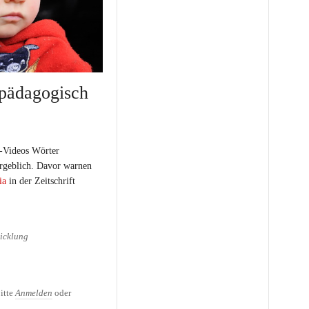
pädagogisch
-Videos Wörter
ergeblich. Davor warnen
ia
in der Zeitschrift
icklung
ädagogisch wertlos
itte
Anmelden
oder