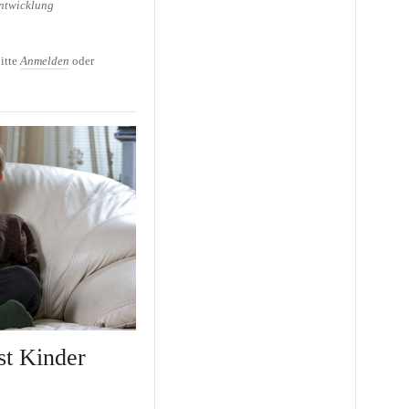
ntwicklung
 Fernsehen für Kleinkinder!
itte
Anmelden
oder
st Kinder