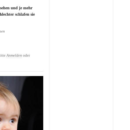
sehen und je mehr
hlechter schlafen sie
hen
 Kinder schlecht schlafen
itte
Anmelden
oder