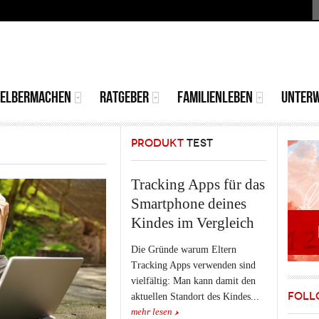
S
MAIN
MENU
SELBERMACHEN
RATGEBER
FAMILIENLEBEN
UNTER
PRODUKT
TEST
Tracking Apps für das
Smartphone deines
Kindes im Vergleich
Die Gründe warum Eltern
Tracking Apps verwenden sind
vielfältig: Man kann damit den
FOLL
aktuellen Standort des Kindes...
mehr lesen