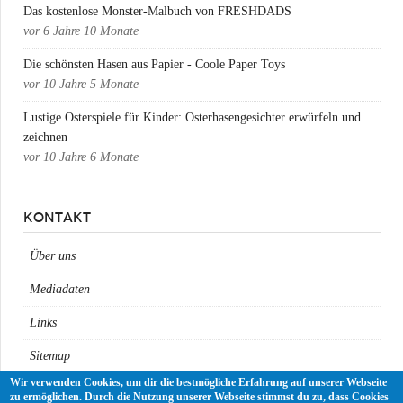
Das kostenlose Monster-Malbuch von FRESHDADS
vor
6 Jahre 10 Monate
Die schönsten Hasen aus Papier - Coole Paper Toys
vor
10 Jahre 5 Monate
Lustige Osterspiele für Kinder: Osterhasengesichter erwürfeln und
zeichnen
vor
10 Jahre 6 Monate
KONTAKT
Über uns
Mediadaten
Links
Sitemap
Wir verwenden Cookies, um dir die bestmögliche Erfahrung auf unserer Webseite
Impressum
zu ermöglichen. Durch die Nutzung unserer Webseite stimmst du zu, dass Cookies