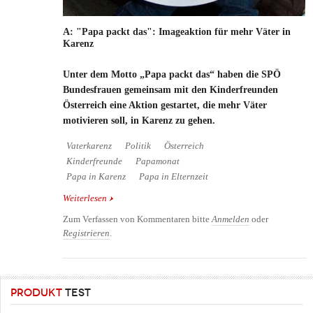
A: "Papa packt das": Imageaktion für mehr Väter in
Karenz
Unter dem Motto „Papa packt das“ haben die SPÖ
Bundesfrauen gemeinsam mit den Kinderfreunden
Österreich eine Aktion gestartet, die mehr Väter
motivieren soll, in Karenz zu gehen.
Vaterkarenz
Politik
Österreich
Kinderfreunde
Papamonat
Papa in Karenz
Papa in Elternzeit
Weiterlesen
über A: "Papa packt das": Imageaktion für mehr
Väter in Karenz
Zum Verfassen von Kommentaren bitte
Anmelden
oder
Registrieren
.
PRODUKT
TEST