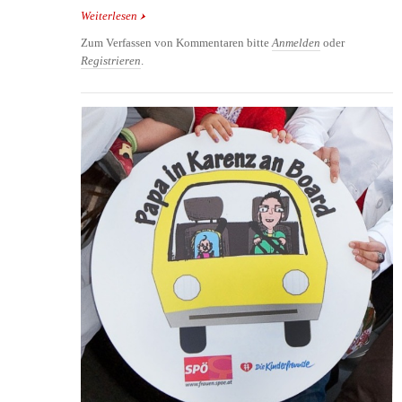
Weiterlesen
über Kinderbetreuungsgeld - Väterbeteiligung bei
Langzeit-Variante am höchsten
Zum Verfassen von Kommentaren bitte
Anmelden
oder
Registrieren
.