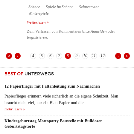
Schnee
Spiele im Schnee
Schneemann
Winterspiele
Weiterlesen
über Schneemann bauen mit Kindern - Die
schönsten Schneemänner
Zum Verfassen von Kommentaren bitte
Anmelden
oder
Registrieren
.
…
4
5
6
7
8
9
10
11
12
…
Seiten
BEST OF
UNTERWEGS
12 Papierflieger mit Faltanleitung zum Nachmachen
Papierflieger erinnern viele sicherlich an die eigene Schulzeit. Man
braucht nicht viel, nur ein Blatt Papier und die...
mehr lesen
Kindergeburtstag Mottoparty Baustelle mit Bulldozer
Geburtstagstorte