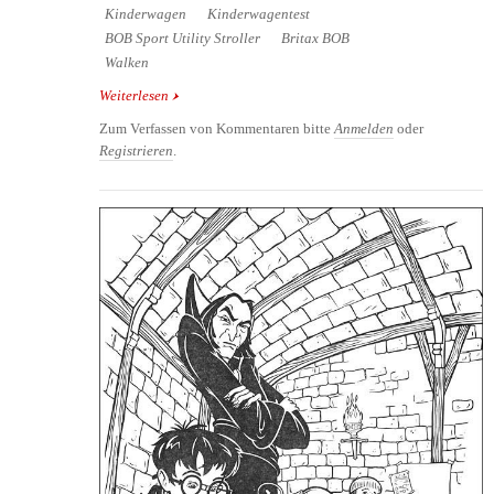
Kinderwagen
Kinderwagentest
BOB Sport Utility Stroller
Britax BOB
Walken
Weiterlesen
über Kinderwagen-Praxistest: BOB Sport Utility
Stroller beim Walken
Zum Verfassen von Kommentaren bitte
Anmelden
oder
Registrieren
.