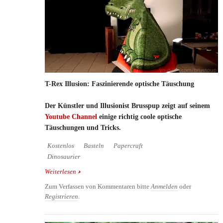
T-Rex Illusion: Faszinierende optische Täuschung
Der Künstler und Illusionist Brusspup zeigt auf seinem
Youtube Channel
einige richtig coole optische
Täuschungen und Tricks.
Kostenlos
Basteln
Papercraft
Dinosaurier
Weiterlesen
über T-Rex Illusion: Faszinierende optische
Täuschung
Zum Verfassen von Kommentaren bitte
Anmelden
oder
Registrieren
.