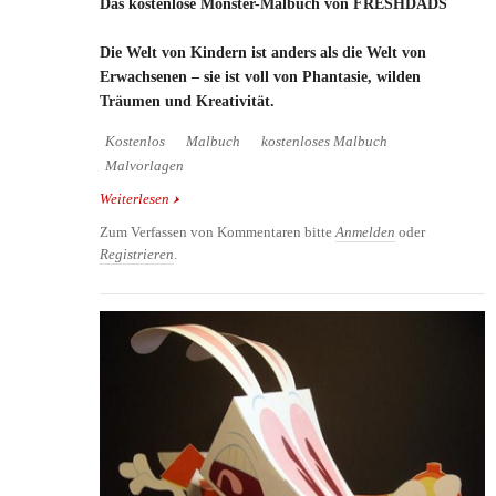
Das kostenlose Monster-Malbuch von FRESHDADS
Die Welt von Kindern ist anders als die Welt von
Erwachsenen – sie ist voll von Phantasie, wilden
Träumen und Kreativität.
Kostenlos
Malbuch
kostenloses Malbuch
Malvorlagen
Weiterlesen
über Das kostenlose Monster-Malbuch von
FRESHDADS
Zum Verfassen von Kommentaren bitte
Anmelden
oder
Registrieren
.