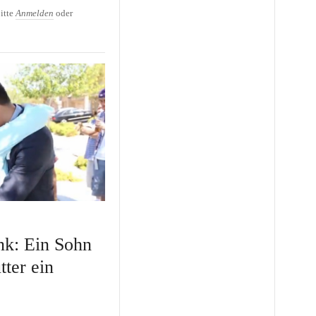
on
itte
Anmelden
oder
nk: Ein Sohn
tter ein