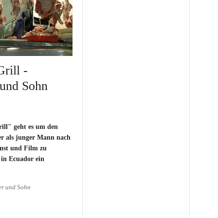
rill -
 und Sohn
ill" geht es um den
er als junger Mann nach
st und Film zu
 in Ecuador ein
er und Sohn
rill - Emotionale Vater