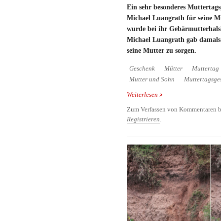
Ein sehr besonderes Muttertags
Michael Luangrath für seine Mu
wurde bei ihr Gebärmutterhalsk
Michael Luangrath gab damals 
seine Mutter zu sorgen.
Geschenk
Mütter
Muttertag
Mutter und Sohn
Muttertagsge
Weiterlesen
über Ein besonderes Mu
Sohn schenkt seiner Mu
Zum Verfassen von Kommentaren b
Registrieren
.