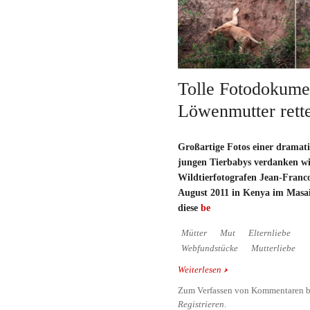
Tolle Fotodokumen
Löwenmutter rette
Großartige Fotos einer dramati
jungen Tierbabys verdanken w
Wildtierfotografen Jean-Franco
August 2011 in Kenya im Masa
diese
be
Mütter
Mut
Elternliebe
Webfundstücke
Mutterliebe
Weiterlesen
über Tolle Fotodokume
rettet ihr Baby
Zum Verfassen von Kommentaren b
Registrieren
.