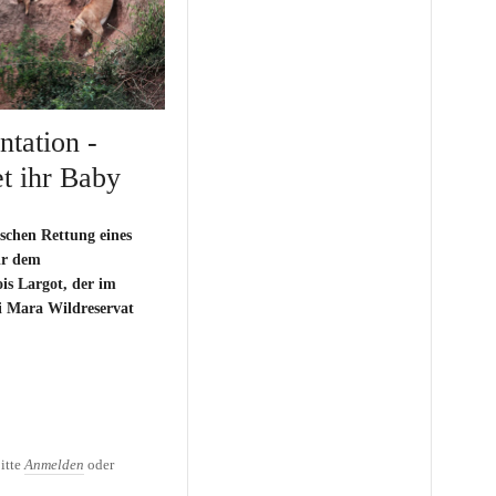
tation -
t ihr Baby
schen Rettung eines
ir dem
is Largot, der im
i Mara Wildreservat
ntation - Löwenmutter
itte
Anmelden
oder