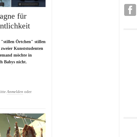
agne für
ntlichkeit
"stillen Örtchen" stillen
e zweier Kunststudenten
Niemand möchte in
ch Babys nicht.
ne für Stillen in der
itte
Anmelden
oder