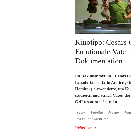
Kinotipp: Cesars G
Emotionale Vater
Dokumentation
Im Dokumentarfilm "Cesars Gr
Ecuadorianer
Darío Aquirre, d
Hamburg auswanderte, um Kun
studieren und seinen Vater, der
Grillrestaurant betreibt.
Vater
Familie
Mütter
Vat
männliche Identität
Weiterlesen
über Kinotipp: Cesars G