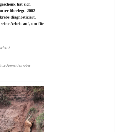
geschenk hat sich
tter überlegt. 2002
rebs diagnostiziert.
seine Arbeit auf, um für
schenk
ttertagsgeschenk: Ein
tter ein eigenes Haus
itte
Anmelden
oder