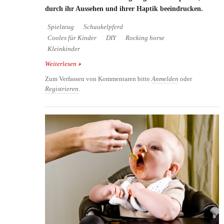
durch ihr Aussehen und ihrer Haptik beeindrucken.
Spielzeug
Schaukelpferd
Cooles für Kinder
DIY
Rocking horse
Kleinkinder
Weiterlesen
über Minimalistisches Schaukelpferd gefertigt aus
einem Baumstamm
Zum Verfassen von Kommentaren bitte
Anmelden
oder
Registrieren
.