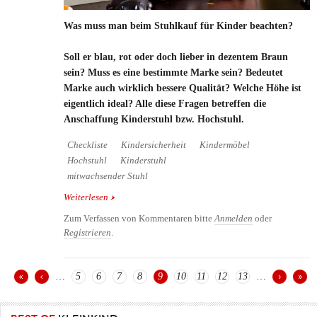
Was muss man beim Stuhlkauf für Kinder beachten?
Soll er blau, rot oder doch lieber in dezentem Braun
sein? Muss es eine bestimmte Marke sein? Bedeutet
Marke auch wirklich bessere Qualität? Welche Höhe ist
eigentlich ideal? Alle diese Fragen betreffen die
Anschaffung Kinderstuhl bzw. Hochstuhl.
Checkliste
Kindersicherheit
Kindermöbel
Hochstuhl
Kinderstuhl
mitwachsender Stuhl
Weiterlesen
über Was muss man beim Stuhlkauf für Kinder
beachten?
Zum Verfassen von Kommentaren bitte
Anmelden
oder
Registrieren
.
…
5
6
7
8
9
10
11
12
13
…
Seiten