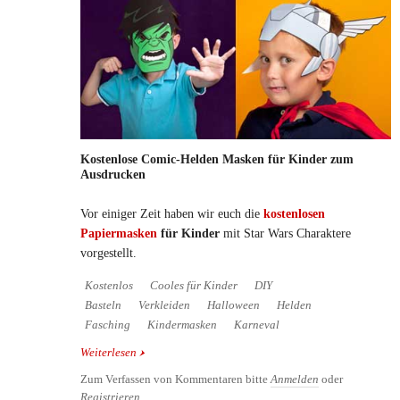
Kostenlose Comic-Helden Masken für Kinder zum
Ausdrucken
Vor einiger Zeit haben wir euch die
kostenlosen
Papiermasken
für Kinder
mit Star Wars Charaktere
vorgestellt.
Kostenlos
Cooles für Kinder
DIY
Basteln
Verkleiden
Halloween
Helden
Fasching
Kindermasken
Karneval
Weiterlesen
über Kostenlose Comic-Helden Masken für Kinder
zum Ausdrucken
Zum Verfassen von Kommentaren bitte
Anmelden
oder
Registrieren
.