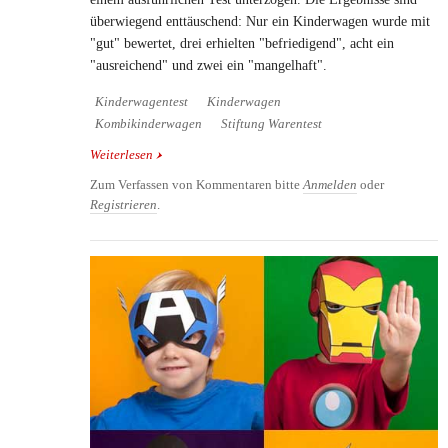
überwiegend enttäuschend: Nur ein Kinderwagen wurde mit
"gut" bewertet, drei erhielten "befriedigend", acht ein
"ausreichend" und zwei ein "mangelhaft".
Kinderwagentest
Kinderwagen
Kombikinderwagen
Stiftung Warentest
Weiterlesen
über Kinderwagen im Test 2015: Nur ein Wagen
überzeugt
Zum Verfassen von Kommentaren bitte
Anmelden
oder
Registrieren
.