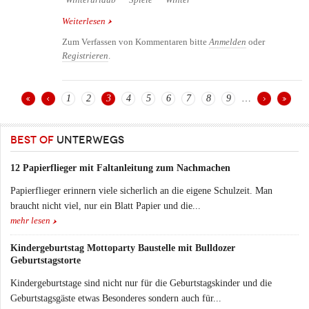
Weiterlesen
über Spielideen mit Schnee und im Schnee
Zum Verfassen von Kommentaren bitte
Anmelden
oder
Registrieren
.
1
2
3
4
5
6
7
8
9
…
Seiten
BEST OF
UNTERWEGS
12 Papierflieger mit Faltanleitung zum Nachmachen
Papierflieger erinnern viele sicherlich an die eigene Schulzeit. Man
braucht nicht viel, nur ein Blatt Papier und die...
mehr lesen
Kindergeburtstag Mottoparty Baustelle mit Bulldozer
Geburtstagstorte
Kindergeburtstage sind nicht nur für die Geburtstagskinder und die
Geburtstagsgäste etwas Besonderes sondern auch für...