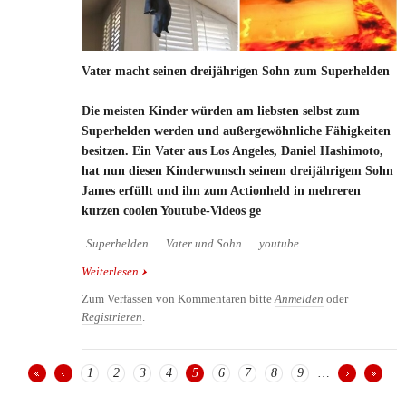
Vater macht seinen dreijährigen Sohn zum Superhelden
Die meisten Kinder würden am liebsten selbst zum
Superhelden werden und außergewöhnliche Fähigkeiten
besitzen. Ein Vater aus Los Angeles, Daniel Hashimoto,
hat nun diesen Kinderwunsch seinem dreijährigem Sohn
James erfüllt und ihn zum Actionheld in mehreren
kurzen coolen Youtube-Videos ge
Superhelden
Vater und Sohn
youtube
Weiterlesen
über Vater macht seinen dreijährigen Sohn zum
Superhelden
Zum Verfassen von Kommentaren bitte
Anmelden
oder
Registrieren
.
1
2
3
4
5
6
7
8
9
…
Seiten