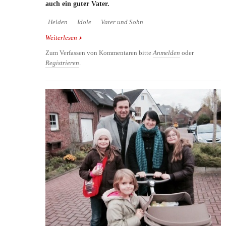
auch ein guter Vater.
Helden
Idole
Vater und Sohn
Weiterlesen
über Glam Rocker David Bowie und sein Sohn
Zowie
Zum Verfassen von Kommentaren bitte
Anmelden
oder
Registrieren
.