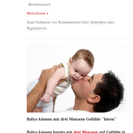
Berufswunsch
Weiterlesen
über Begeisterung steuert Hirnentwicklung
Zum Verfassen von Kommentaren bitte
Anmelden
oder
Registrieren
.
Babys können mit drei Monaten Gefühle "hören"
Babys können bereits mit
drei Monaten
auf Gefühle in