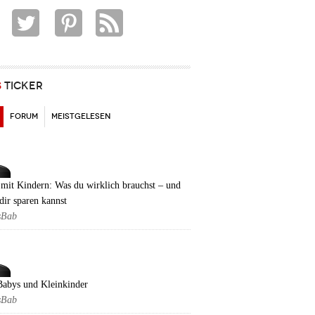
S
TICKER
(AKTIVER REITER)
FORUM
MEISTGELESEN
mit Kindern: Was du wirklich brauchst – und
dir sparen kannst
sBab
Babys und Kleinkinder
sBab