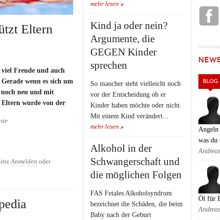
mehr lesen
Kind ja oder nein?
ützt Eltern
Argumente, die
GEGEN Kinder
NEW
sprechen
t viel Freude und auch
 Gerade wenn es sich um
BLOG
So mancher steht vielleicht noch
es noch neu und mit
vor der Entscheidung ob er
 Eltern wurde von der
Kinder haben möchte oder nicht.
Mit einem Kind verändert...
ste
mehr lesen
Angeln 
was du 
Alkohol in der
ützt Eltern nach der Geburt
Andrea
Schwangerschaft und
itte
Anmelden
oder
die möglichen Folgen
FAS Fetales Alkoholsyndrom
Öl für 
lpedia
bezeichnet die Schäden, die beim
Andrea
Baby nach der Geburt