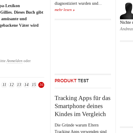
diagnostiziert wurden und...
apa-Lexikon
mehr lesen
illies. Dieses Buch gibt
r amüsante und
Nichte
hgebackene Väter wird
Andrea
pedia
itte
Anmelden
oder
PRODUKT
TEST
11
12
13
14
15
16
Tracking Apps für das
Smartphone deines
Kindes im Vergleich
Die Gründe warum Eltern
Tracking Apps verwenden sind