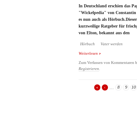
In Deutschland erschien das P
"Wickelpedia" von Constantin G
es nun auch als Hörbuch.Diese
kurzweilige Ratgeber für frisc
von Elton, bekannt aus den
Hörbuch
Vater werden
Weiterlesen
über Elton liest Wickel
Zum Verfassen von Kommentaren b
Registrieren
.
8
9
10
…
Seiten