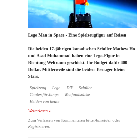
Lego Man in Space - Eine Spielzeugfigur auf Reisen
Die beiden 17-jährigen kanadischen Schüler Mathew Ho
und Asad Muhammad haben eine Lego-Figur in
Richtung Weltraum geschickt. Ihr Budget dafür 400
Dollar. Mittlerweile sind die beiden Teenager kleine
Stars.
Spielzeug
Lego
DIY
Schüler
Cooles für Jungs
Webfundstücke
Helden von heute
Weiterlesen
über Lego Man in Space - Eine Spielzeugfigur auf
Reisen
Zum Verfassen von Kommentaren bitte
Anmelden
oder
Registrieren
.