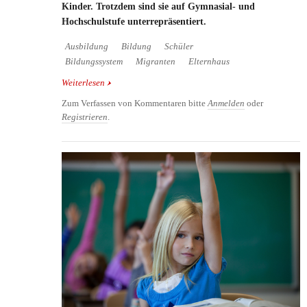
Kinder. Trotzdem sind sie auf Gymnasial- und
Hochschulstufe unterrepräsentiert.
Ausbildung
Bildung
Schüler
Bildungssystem
Migranten
Elternhaus
Weiterlesen
über Warum Kinder von Migranten kaum studieren
gehen
Zum Verfassen von Kommentaren bitte
Anmelden
oder
Registrieren
.