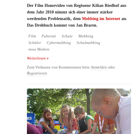
Der Film Homevideo von Regisseur Kilian Riedhof aus
dem Jahr 2010 nimmt sich einer immer stärker
werdenden Problematik, dem
Mobbing im Internet
an.
Das Drehbuch kommt von Jan Braren.
Film
Pubertät
Schule
Mobbing
Schüler
Cybermobbing
Schulmobbing
neue Medien
Weiterlesen
über TV-Tipp: Cyber-Mobbing-Film "Homevideo"
Zum Verfassen von Kommentaren bitte
Anmelden
oder
Registrieren
.