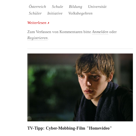
Österreich
Schule
Bildung
Universität
Schüler
Initiative
Volksbegehren
Weiterlesen
über Volksbegehren Bildungsinitiative für ein faires
Bildungssystem
Zum Verfassen von Kommentaren bitte
Anmelden
oder
Registrieren
.
TV-Tipp: Cyber-Mobbing-Film "Homevideo"