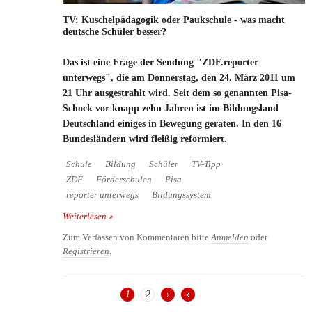
TV: Kuschelpädagogik oder Paukschule - was macht
deutsche Schüler besser?
Das ist eine Frage der Sendung "ZDF.reporter
unterwegs", die am Donnerstag, den 24. März 2011 um
21 Uhr ausgestrahlt wird. Seit dem so genannten Pisa-
Schock vor knapp zehn Jahren ist im Bildungsland
Deutschland einiges in Bewegung geraten. In den 16
Bundesländern wird fleißig reformiert.
Schule
Bildung
Schüler
TV-Tipp
ZDF
Förderschulen
Pisa
reporter unterwegs
Bildungssystem
Weiterlesen
über TV: Kuschelpädagogik oder Paukschule - was
macht deutsche Schüler besser?
Zum Verfassen von Kommentaren bitte
Anmelden
oder
Registrieren
.
1
2
Seiten